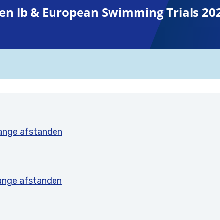
n lb & European Swimming Trials 20
lange afstanden
lange afstanden